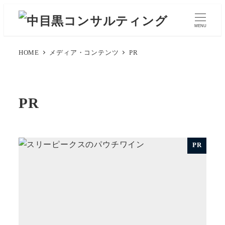
メ
イ
MENU
ン
コ
HOME
メディア・コンテンツ
PR
ン
テ
ン
PR
ツ
へ
移
PR
動