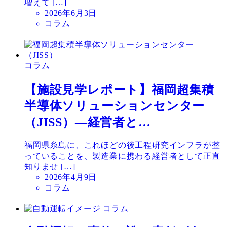
増えて […]
投
2026年6月3日
稿
コラム
日
コラム
【施設見学レポート】福岡超集積
半導体ソリューションセンター
（JISS）—経営者と…
福岡県糸島に、これほどの後工程研究インフラが整
っていることを、製造業に携わる経営者として正直
知りませ […]
投
2026年4月9日
稿
コラム
日
コラム