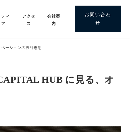
お問い合わ
メディ
アクセ
会社案
せ
ア
ス
内
ンイノベーションの設計思想
PITAL HUB に見る、オ