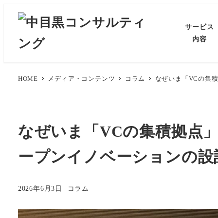
メ
イ
サービス
ン
内容
コ
ン
テ
HOME
メディア・コンテンツ
コラム
なぜいま「VCの集積拠
ン
ツ
へ
なぜいま「VCの集積拠点」なの
移
動
ープンイノベーションの設
カテゴリー
2026年6月3日
コラム
投稿日