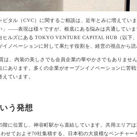
ピタル（CVC）に関するご相談は、近年とみに増えていま
い」——表現は様々ですが、根底にある悩みは共通していま
にある TOKYO VENTURE CAPITAL HUB（以
がイノベーションに対して果たす役割を、経営の視点から読
き本質は、内装の美しさでも会員企業の華やかさでもありませ
点にあります。多くの企業がオープンイノベーションに苦戦
考えています。
いう発想
階・5階に位置し、神谷町駅から直結しています。共用エリアは2
あわせておよそ70社集積する、日本初の大規模なベンチャ