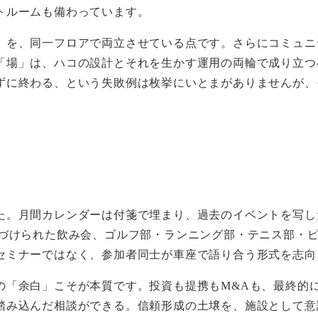
トルームも備わっています。
」を、同一フロアで両立させている点です。さらにコミュニ
「場」は、ハコの設計とそれを生かす運用の両輪で成り立つ
ずに終わる、という失敗例は枚挙にいとまがありませんが、
た。月間カレンダーは付箋で埋まり、過去のイベントを写し
名づけられた飲み会、ゴルフ部・ランニング部・テニス部・
セミナーではなく、参加者同士が車座で語り合う形式を志向
の「余白」こそが本質です。投資も提携もM&Aも、最終的
踏み込んだ相談ができる。信頼形成の土壌を、施設として意