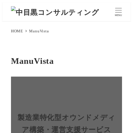
メ
イ
MENU
ン
コ
HOME
ManuVista
ン
テ
ン
ManuVista
ツ
へ
移
動
製造業特化型オウンドメディ
ア構築・運営支援サービス