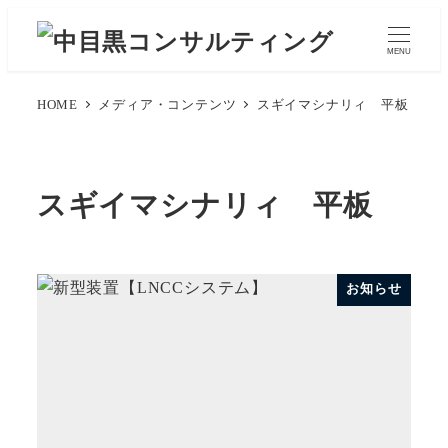
メ
イ
MENU
ン
コ
HOME
メディア・コンテンツ
スギイマシナリィ 平板
ン
テ
ン
スギイマシナリィ 平板
ツ
へ
移
お知らせ
動