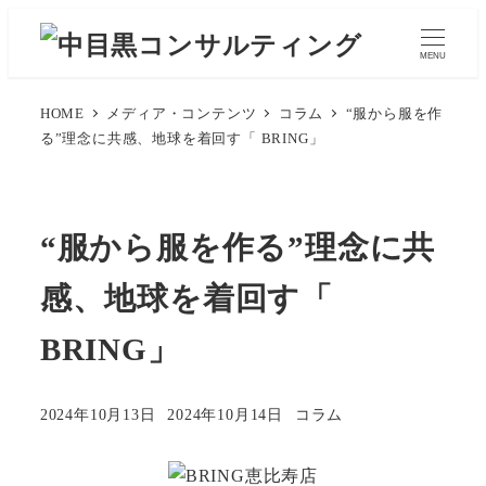
メ
イ
MENU
ン
コ
HOME
メディア・コンテンツ
コラム
“服から服を作
る”理念に共感、地球を着回す「 BRING」
ン
テ
ン
ツ
“服から服を作る”理念に共
へ
感、地球を着回す「
移
動
BRING」
カテゴリー
2024年10月13日
2024年10月14日
コラム
投稿日
更新日