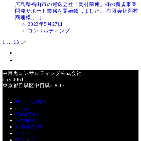
広島県福山市の運送会社「岡村商運」様の新規事業
開発サポート業務を開始致しました。 有限会社岡村
商運様 […]
投
2023年5月27日
稿
コンサルティング
日
1
…
13
14
投
稿
X
の
Instagram
ペ
中目黒コンサルティング株式会社
153-0061
ー
東京都目黒区中目黒2-8-17
ジ
サービス内容
送
Greycraft
り
ManuVista
実績紹介
お客様の声
コラム
アクセス