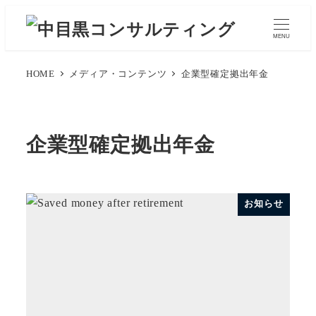
メ
イ
MENU
ン
コ
HOME
メディア・コンテンツ
企業型確定拠出年金
ン
テ
ン
企業型確定拠出年金
ツ
へ
移
お知らせ
動