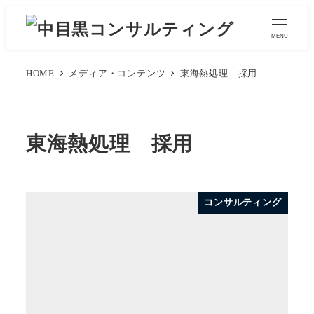
メ
イ
MENU
ン
コ
HOME
メディア・コンテンツ
東海熱処理 採用
ン
テ
ン
東海熱処理 採用
ツ
へ
移
コンサルティング
動