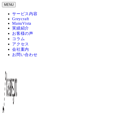
メ
MENU
イ
サービス内容
ン
Greycraft
コ
ManuVista
ン
実績紹介
テ
お客様の声
ン
コラム
ツ
アクセス
へ
会社案内
移
お問い合わせ
動