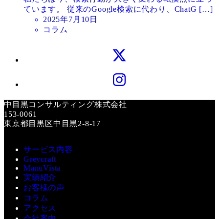
ています。 従来のGoogle検索に代わり、ChatG […]
投
2025年7月10日
稿
コラム
日
X
Instagram
中目黒コンサルティング株式会社
153-0061
東京都目黒区中目黒2-8-17
サービス内容
Greycraft
ManuVista
実績紹介
お客様の声
コラム
アクセス
会社案内