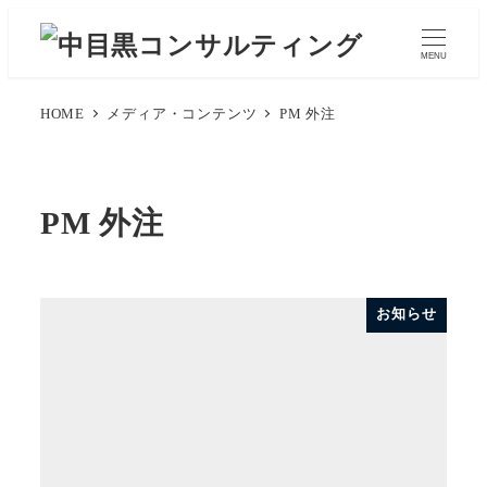
メ
イ
MENU
ン
コ
HOME
メディア・コンテンツ
PM 外注
ン
テ
ン
PM 外注
ツ
へ
移
お知らせ
動