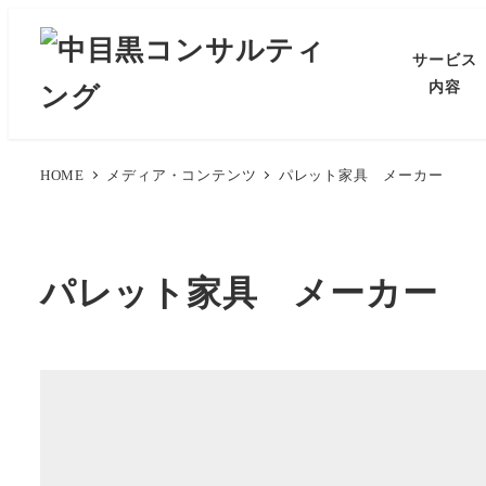
メ
イ
サービス
ン
内容
コ
ン
テ
HOME
メディア・コンテンツ
パレット家具 メーカー
ン
ツ
へ
パレット家具 メーカー
移
動