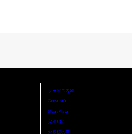
サービス内容
Greycraft
ManuVista
実績紹介
お客様の声