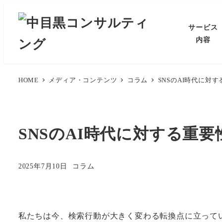
メ
イ
サービス
ン
内容
コ
ン
テ
HOME
メディア・コンテンツ
コラム
SNSのAI時代に
ン
ツ
へ
SNSのAI時代に対する重
移
動
カテゴリー
2025年7月10日
コラム
投稿日
私たちは今、検索行動が大きく変わる転換点に立って