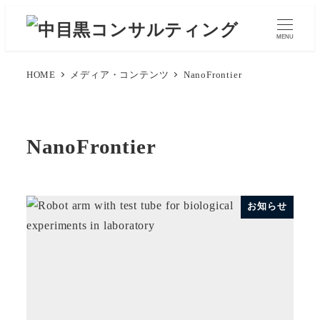
メ
イ
MENU
ン
コ
HOME
メディア・コンテンツ
NanoFrontier
ン
テ
ン
NanoFrontier
ツ
へ
移
お知らせ
動